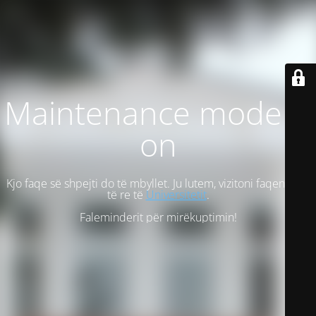
Maintenance mode is
on
Kjo faqe së shpejti do të mbyllet. Ju lutem, vizitoni faqen tonë
të re të
Universitetit
.
Faleminderit për mirëkuptimin!