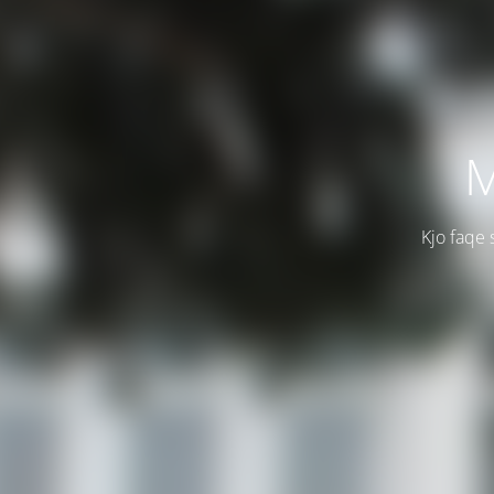
M
Kjo faqe 