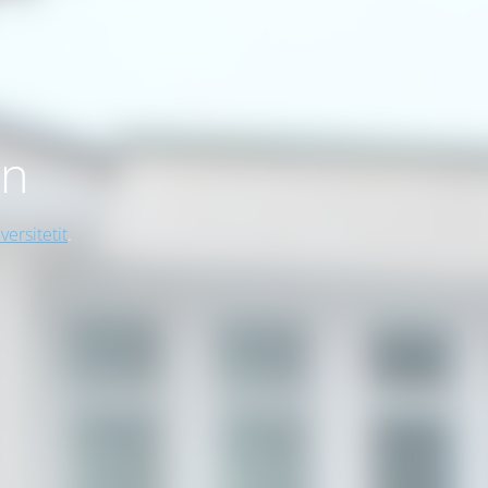
on
versitetit
.