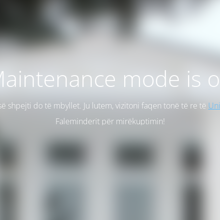
aintenance mode is 
së shpejti do të mbyllet. Ju lutem, vizitoni faqen tonë të re të
Uni
Faleminderit për mirëkuptimin!