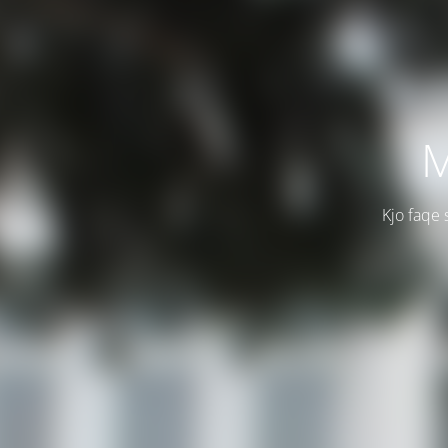
M
Kjo faqe 