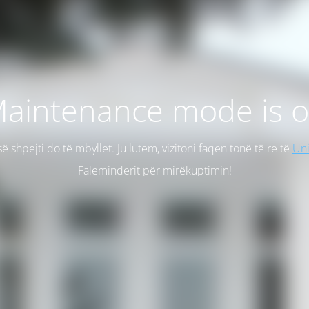
aintenance mode is 
së shpejti do të mbyllet. Ju lutem, vizitoni faqen tonë të re të
Uni
Faleminderit për mirëkuptimin!