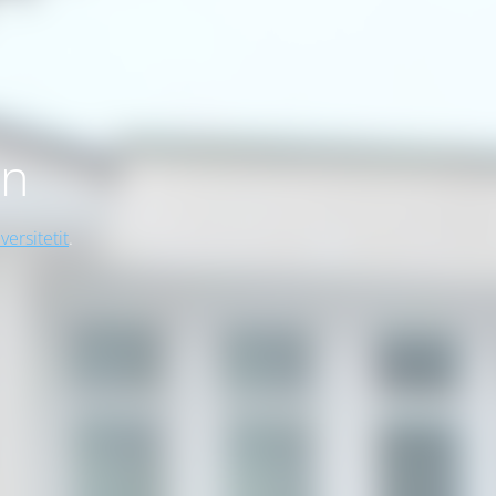
on
versitetit
.