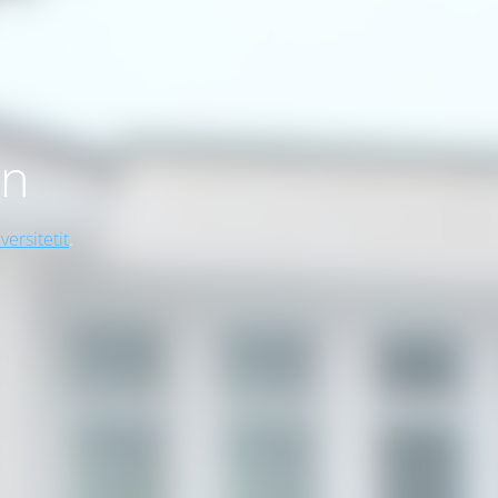
on
versitetit
.