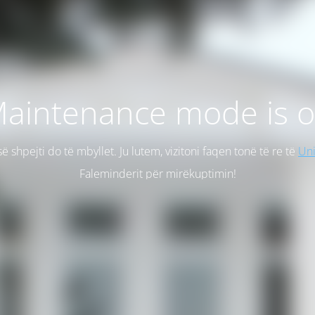
aintenance mode is 
së shpejti do të mbyllet. Ju lutem, vizitoni faqen tonë të re të
Uni
Faleminderit për mirëkuptimin!