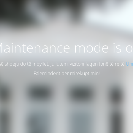
aintenance mode is 
së shpejti do të mbyllet. Ju lutem, vizitoni faqen tonë të re të
Uni
Faleminderit për mirëkuptimin!