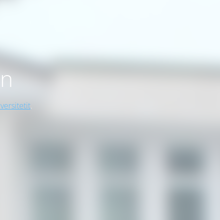
on
versitetit
.