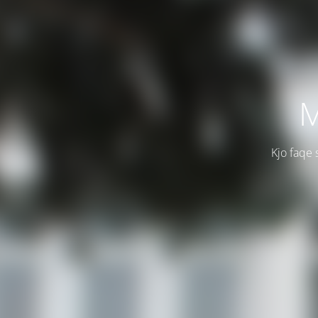
M
Kjo faqe 