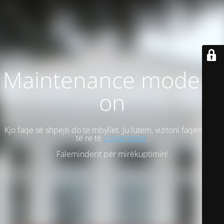
Maintenance mode is
on
Kjo faqe së shpejti do të mbyllet. Ju lutem, vizitoni faqen tonë
të re të
Universitetit
.
Faleminderit për mirëkuptimin!