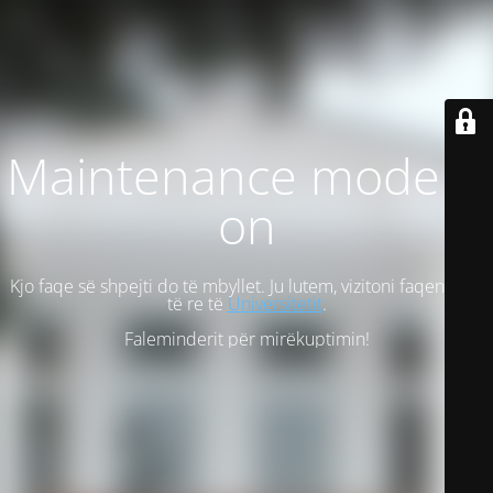
Maintenance mode is
on
Kjo faqe së shpejti do të mbyllet. Ju lutem, vizitoni faqen tonë
të re të
Universitetit
.
Faleminderit për mirëkuptimin!