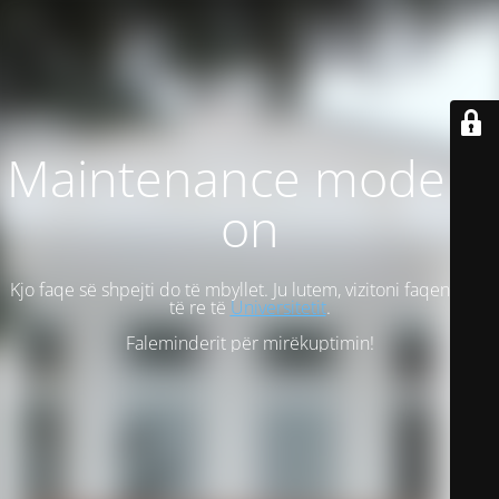
Maintenance mode is
on
Kjo faqe së shpejti do të mbyllet. Ju lutem, vizitoni faqen tonë
të re të
Universitetit
.
Faleminderit për mirëkuptimin!