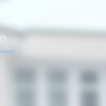
on
versitetit
.