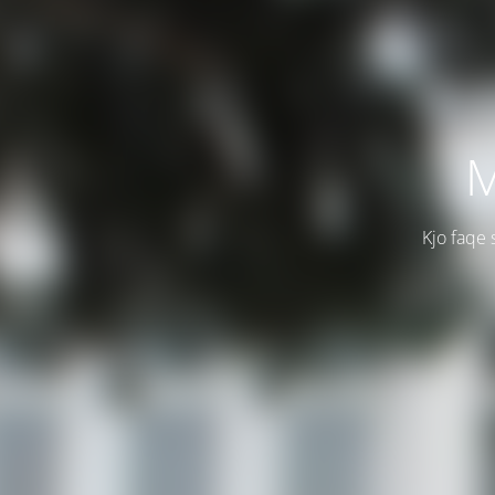
M
Kjo faqe 