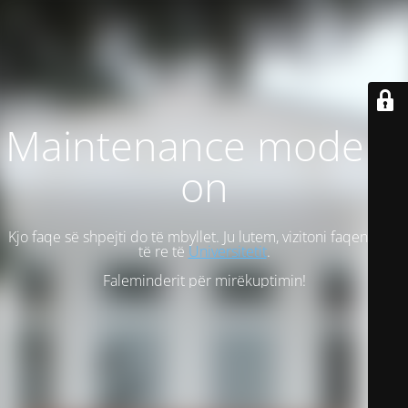
Maintenance mode is
on
Kjo faqe së shpejti do të mbyllet. Ju lutem, vizitoni faqen tonë
të re të
Universitetit
.
Faleminderit për mirëkuptimin!