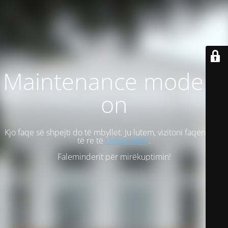
Maintenance mode is
on
Kjo faqe së shpejti do të mbyllet. Ju lutem, vizitoni faqen tonë
të re të
Universitetit
.
Faleminderit për mirëkuptimin!