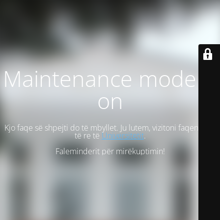
Maintenance mode is
on
Kjo faqe së shpejti do të mbyllet. Ju lutem, vizitoni faqen tonë
të re të
Universitetit
.
Faleminderit për mirëkuptimin!