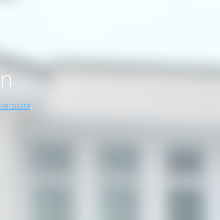
on
versitetit
.