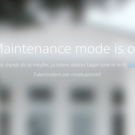
aintenance mode is 
së shpejti do të mbyllet. Ju lutem, vizitoni faqen tonë të re të
Uni
Faleminderit për mirëkuptimin!