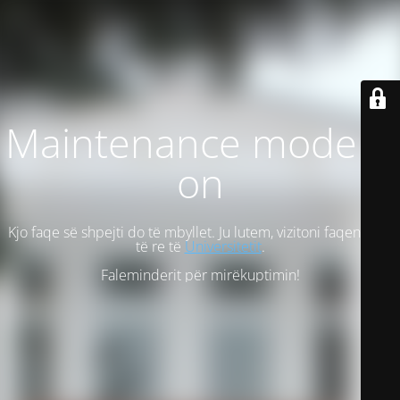
Maintenance mode is
on
Kjo faqe së shpejti do të mbyllet. Ju lutem, vizitoni faqen tonë
të re të
Universitetit
.
Faleminderit për mirëkuptimin!