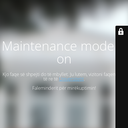
Maintenance mode is
on
Kjo faqe së shpejti do të mbyllet. Ju lutem, vizitoni faqen tonë
të re të
Universitetit
.
Faleminderit për mirëkuptimin!