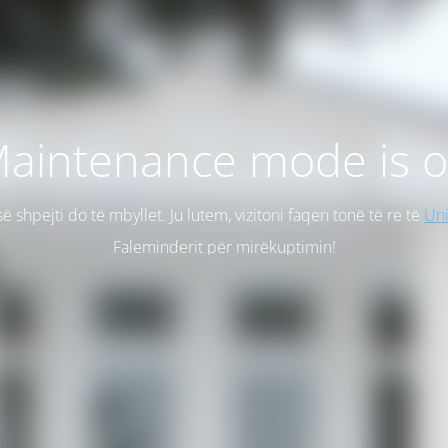
aintenance mode is 
së shpejti do të mbyllet. Ju lutem, vizitoni faqen tonë të re të
Uni
Faleminderit për mirëkuptimin!