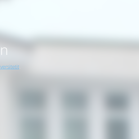
on
versitetit
.