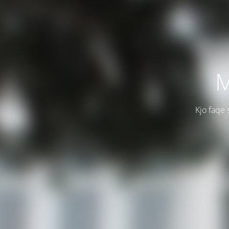
M
Kjo faqe 