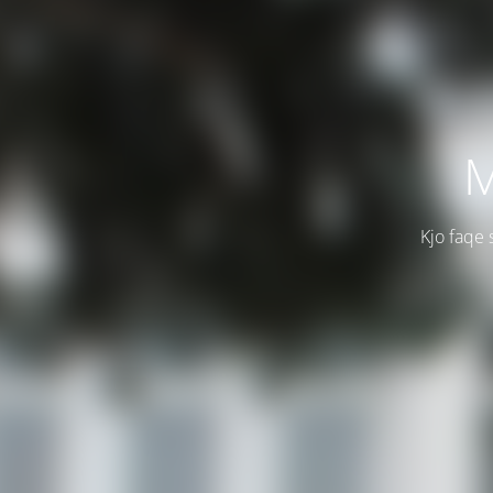
M
Kjo faqe 