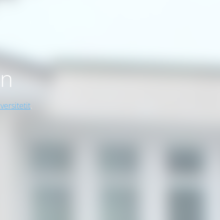
on
versitetit
.