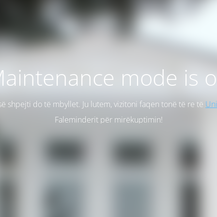
aintenance mode is 
së shpejti do të mbyllet. Ju lutem, vizitoni faqen tonë të re të
Uni
Faleminderit për mirëkuptimin!