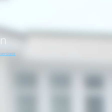
on
versitetit
.