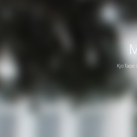
M
Kjo faqe 