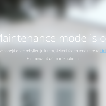
aintenance mode is 
së shpejti do të mbyllet. Ju lutem, vizitoni faqen tonë të re të
Uni
Faleminderit për mirëkuptimin!