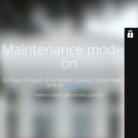
Maintenance mode is
on
Kjo faqe së shpejti do të mbyllet. Ju lutem, vizitoni faqen tonë
të re të
Universitetit
.
Faleminderit për mirëkuptimin!