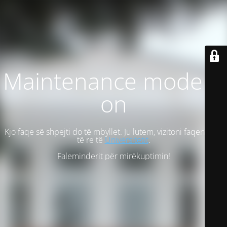
Maintenance mode is
on
Kjo faqe së shpejti do të mbyllet. Ju lutem, vizitoni faqen tonë
të re të
Universitetit
.
Faleminderit për mirëkuptimin!