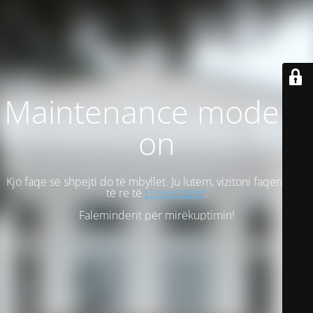
Maintenance mode is
on
Kjo faqe së shpejti do të mbyllet. Ju lutem, vizitoni faqen tonë
të re të
Universitetit
.
Faleminderit për mirëkuptimin!