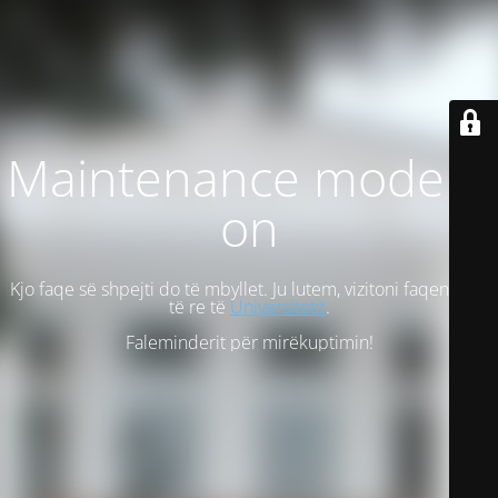
Maintenance mode is
on
Kjo faqe së shpejti do të mbyllet. Ju lutem, vizitoni faqen tonë
të re të
Universitetit
.
Faleminderit për mirëkuptimin!