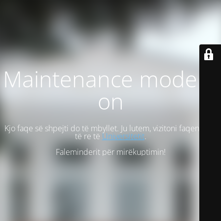
Maintenance mode is
on
Kjo faqe së shpejti do të mbyllet. Ju lutem, vizitoni faqen tonë
të re të
Universitetit
.
Faleminderit për mirëkuptimin!