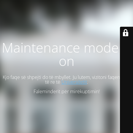
Maintenance mode is
on
Kjo faqe së shpejti do të mbyllet. Ju lutem, vizitoni faqen tonë
të re të
Universitetit
.
Faleminderit për mirëkuptimin!