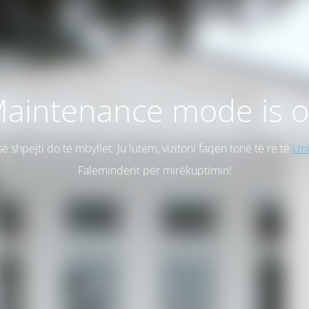
aintenance mode is 
së shpejti do të mbyllet. Ju lutem, vizitoni faqen tonë të re të
Uni
Faleminderit për mirëkuptimin!