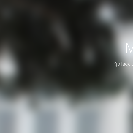
M
Kjo faqe 