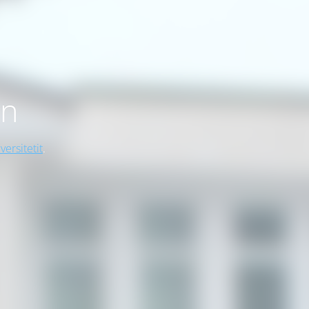
on
versitetit
.