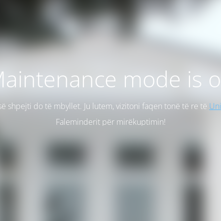
aintenance mode is 
së shpejti do të mbyllet. Ju lutem, vizitoni faqen tonë të re të
Uni
Faleminderit për mirëkuptimin!