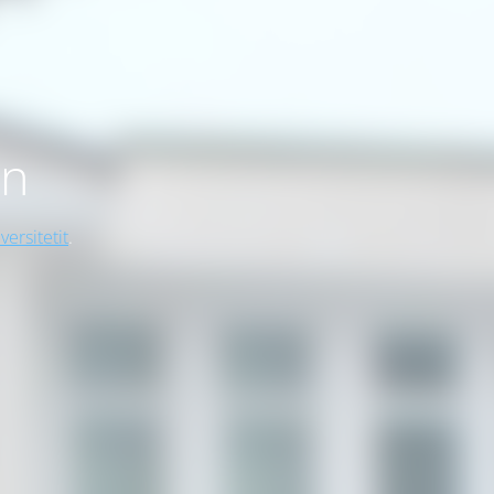
on
versitetit
.