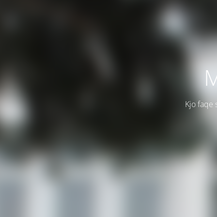
M
Kjo faqe 