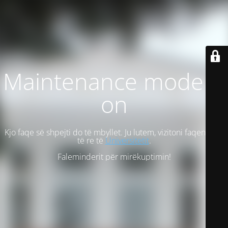
Maintenance mode is
on
Kjo faqe së shpejti do të mbyllet. Ju lutem, vizitoni faqen tonë
të re të
Universitetit
.
Faleminderit për mirëkuptimin!