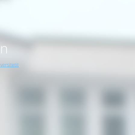
on
versitetit
.