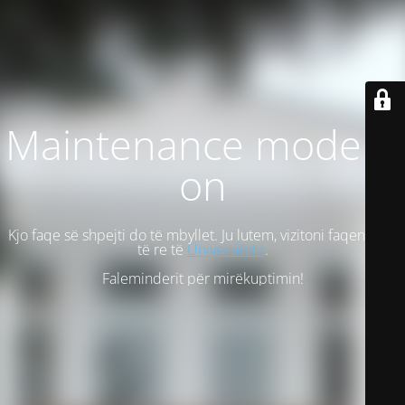
Maintenance mode is
on
Kjo faqe së shpejti do të mbyllet. Ju lutem, vizitoni faqen tonë
të re të
Universitetit
.
Faleminderit për mirëkuptimin!