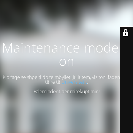
Maintenance mode is
on
Kjo faqe së shpejti do të mbyllet. Ju lutem, vizitoni faqen tonë
të re të
Universitetit
.
Faleminderit për mirëkuptimin!