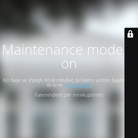
Maintenance mode is
on
Kjo faqe së shpejti do të mbyllet. Ju lutem, vizitoni faqen tonë
të re të
Universitetit
.
Faleminderit për mirëkuptimin!