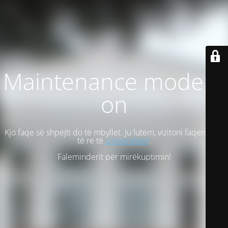
Maintenance mode is
on
Kjo faqe së shpejti do të mbyllet. Ju lutem, vizitoni faqen tonë
të re të
Universitetit
.
Faleminderit për mirëkuptimin!