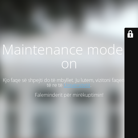
Maintenance mode is
on
Kjo faqe së shpejti do të mbyllet. Ju lutem, vizitoni faqen tonë
të re të
Universitetit
.
Faleminderit për mirëkuptimin!