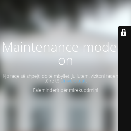
Maintenance mode is
on
Kjo faqe së shpejti do të mbyllet. Ju lutem, vizitoni faqen tonë
të re të
Universitetit
.
Faleminderit për mirëkuptimin!