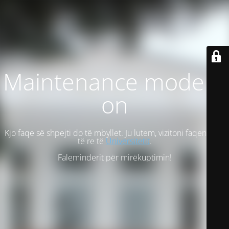
Maintenance mode is
on
Kjo faqe së shpejti do të mbyllet. Ju lutem, vizitoni faqen tonë
të re të
Universitetit
.
Faleminderit për mirëkuptimin!