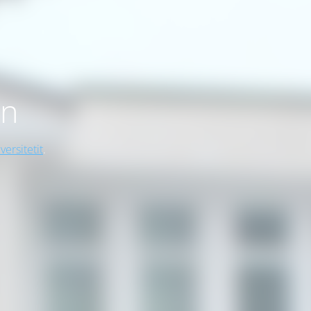
on
versitetit
.