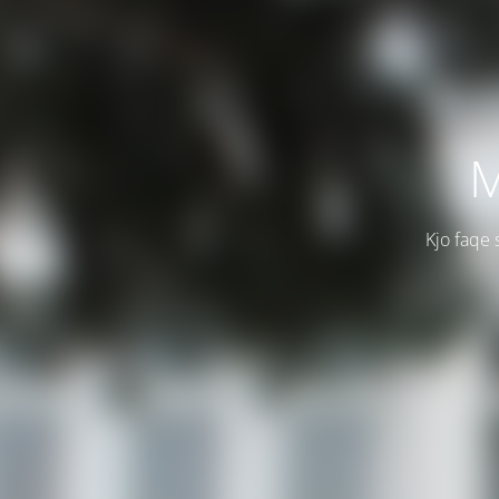
M
Kjo faqe 