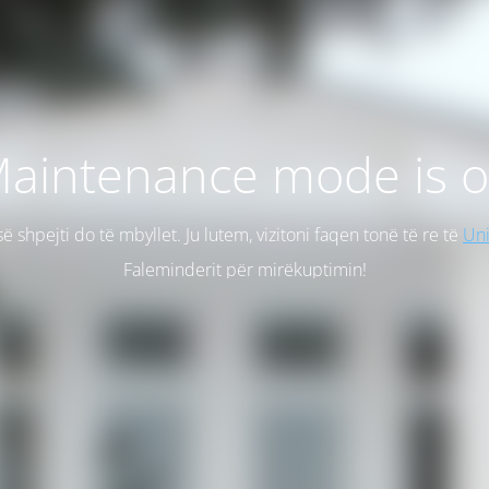
aintenance mode is 
së shpejti do të mbyllet. Ju lutem, vizitoni faqen tonë të re të
Uni
Faleminderit për mirëkuptimin!