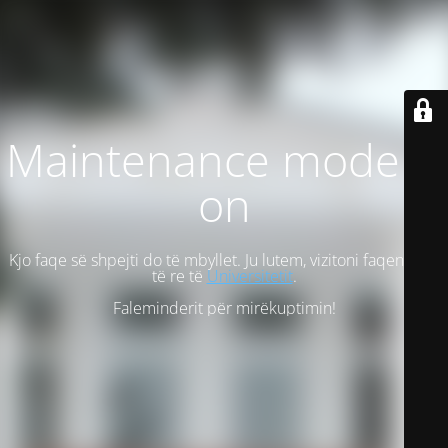
Maintenance mode is
on
Kjo faqe së shpejti do të mbyllet. Ju lutem, vizitoni faqen tonë
të re të
Universitetit
.
Faleminderit për mirëkuptimin!