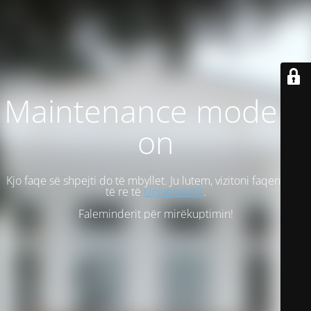
Maintenance mode is
on
Kjo faqe së shpejti do të mbyllet. Ju lutem, vizitoni faqen tonë
të re të
Universitetit
.
Faleminderit për mirëkuptimin!