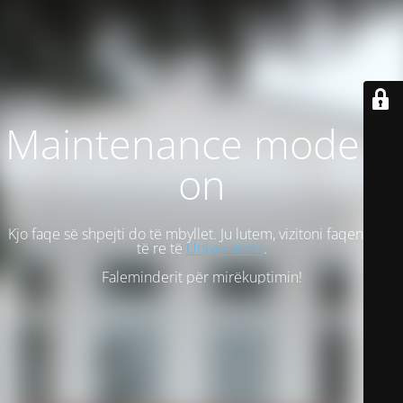
Maintenance mode is
on
Kjo faqe së shpejti do të mbyllet. Ju lutem, vizitoni faqen tonë
të re të
Universitetit
.
Faleminderit për mirëkuptimin!