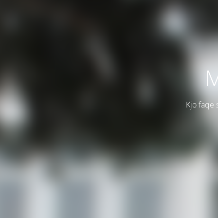
M
Kjo faqe 