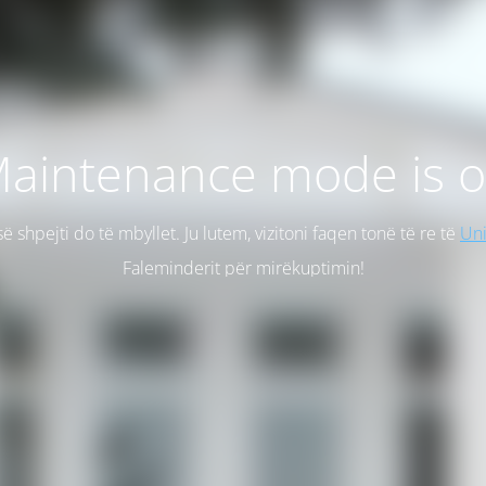
aintenance mode is 
së shpejti do të mbyllet. Ju lutem, vizitoni faqen tonë të re të
Uni
Faleminderit për mirëkuptimin!