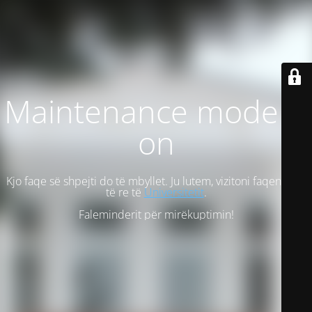
Maintenance mode is
on
Kjo faqe së shpejti do të mbyllet. Ju lutem, vizitoni faqen tonë
të re të
Universitetit
.
Faleminderit për mirëkuptimin!