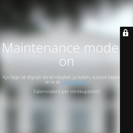
Maintenance mode is
on
Kjo faqe së shpejti do të mbyllet. Ju lutem, vizitoni faqen tonë
të re të
Universitetit
.
Faleminderit për mirëkuptimin!