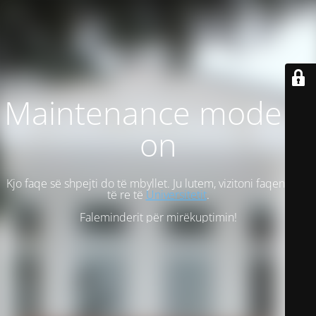
Maintenance mode is
on
Kjo faqe së shpejti do të mbyllet. Ju lutem, vizitoni faqen tonë
të re të
Universitetit
.
Faleminderit për mirëkuptimin!