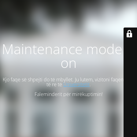
Maintenance mode is
on
Kjo faqe së shpejti do të mbyllet. Ju lutem, vizitoni faqen tonë
të re të
Universitetit
.
Faleminderit për mirëkuptimin!