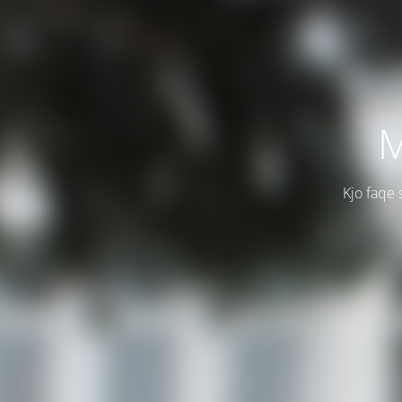
M
Kjo faqe 