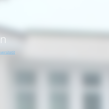
on
versitetit
.