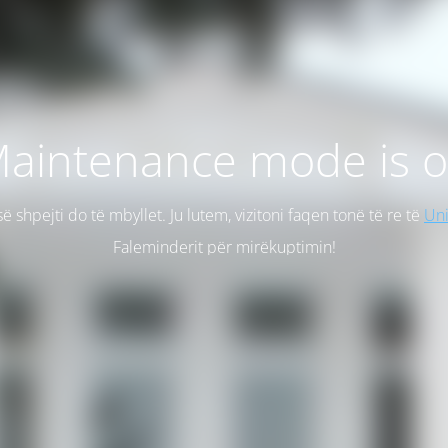
aintenance mode is 
së shpejti do të mbyllet. Ju lutem, vizitoni faqen tonë të re të
Uni
Faleminderit për mirëkuptimin!