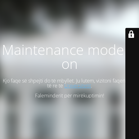
Maintenance mode is
on
Kjo faqe së shpejti do të mbyllet. Ju lutem, vizitoni faqen tonë
të re të
Universitetit
.
Faleminderit për mirëkuptimin!