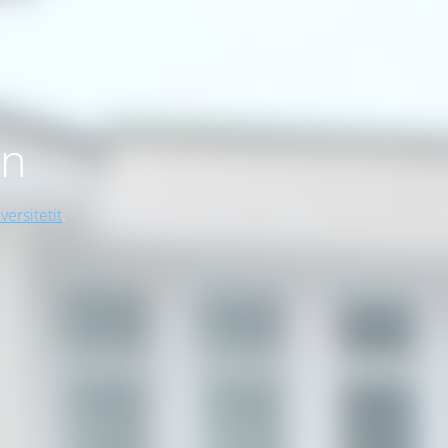
on
versitetit
.