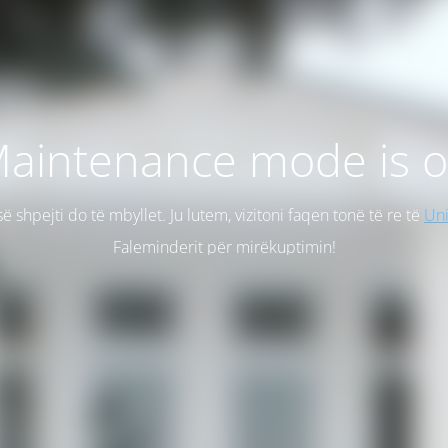
aintenance mode is 
së shpejti do të mbyllet. Ju lutem, vizitoni faqen tonë të re të
Uni
Faleminderit për mirëkuptimin!