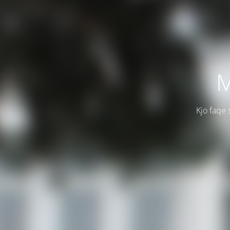
M
Kjo faqe 