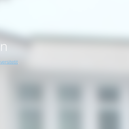
on
versitetit
.