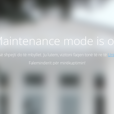
aintenance mode is 
së shpejti do të mbyllet. Ju lutem, vizitoni faqen tonë të re të
Uni
Faleminderit për mirëkuptimin!