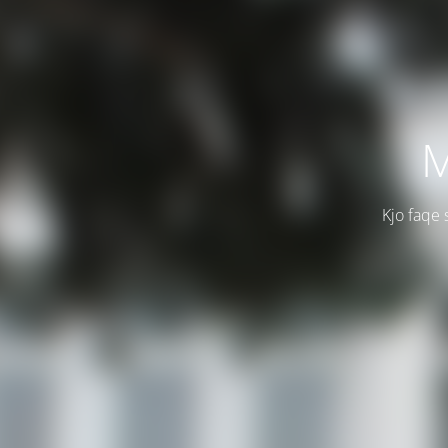
M
Kjo faqe 