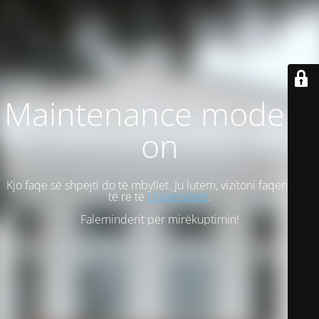
Maintenance mode is
on
Kjo faqe së shpejti do të mbyllet. Ju lutem, vizitoni faqen tonë
të re të
Universitetit
.
Faleminderit për mirëkuptimin!