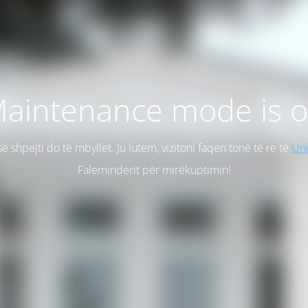
aintenance mode is 
së shpejti do të mbyllet. Ju lutem, vizitoni faqen tonë të re të
Uni
Faleminderit për mirëkuptimin!