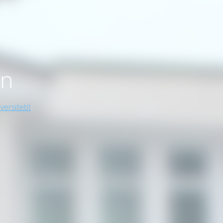
on
versitetit
.