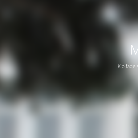
M
Kjo faqe 